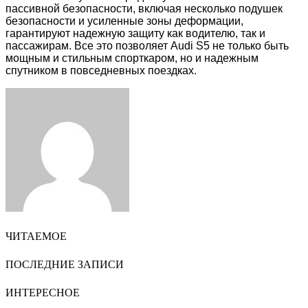
пассивной безопасности, включая несколько подушек
безопасности и усиленные зоны деформации,
гарантируют надежную защиту как водителю, так и
пассажирам. Все это позволяет Audi S5 не только быть
мощным и стильным спорткаром, но и надежным
спутником в повседневных поездках.
Facebook
Twitter
LinkedIn
Tumblr
Pinterest
Reddit
VKontakte
Odnoklassniki
Skype
WhatsApp
Telegram
Viber
Share
Print
via
Email
ЧИТАЕМОЕ
ПОСЛЕДНИЕ ЗАПИСИ
ИНТЕРЕСНОЕ