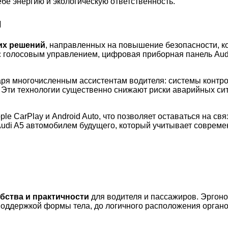
бе энергию и экологическую ответственность.
и
их решений
, направленных на повышение безопасности, к
голосовым управлением, цифровая приборная панель Audi V
аря многочисленным ассистентам водителя: системы контро
. Эти технологии существенно снижают риски аварийных си
le CarPlay и Android Auto, что позволяет оставаться на с
 Audi A5 автомобилем будущего, который учитывает соврем
бства и практичности
для водителя и пассажиров. Эргоно
 поддержкой формы тела, до логичного расположения орган