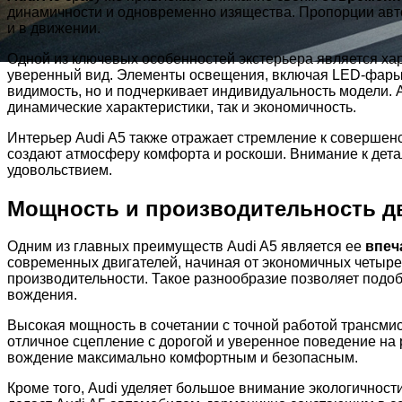
динамичности и одновременно изящества. Пропорции авто
и в движении.
Одной из ключевых особенностей экстерьера является ха
уверенный вид. Элементы освещения, включая LED-фары 
видимость, но и подчеркивает индивидуальность модели.
динамические характеристики, так и экономичность.
Интерьер Audi A5 также отражает стремление к соверше
создают атмосферу комфорта и роскоши. Внимание к дета
удовольствием.
Мощность и производительность д
Одним из главных преимуществ Audi A5 является ее
впеч
современных двигателей, начиная от экономичных четыр
производительности. Такое разнообразие позволяет подоб
вождения.
Высокая мощность в сочетании с точной работой трансмис
отличное сцепление с дорогой и уверенное поведение на
вождение максимально комфортным и безопасным.
Кроме того, Audi уделяет большое внимание экологичност