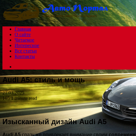
Menu
Главная
О сайте
Читаемое
Интересное
Все статьи
Контакты
Search
for
Audi A5: стиль и мощь
21.03.2025
105
1 minute read
Изысканный дизайн Audi A5
Audi A5
сразу же привлекает внимание своим
современн