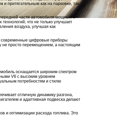
 и притягательным как на парковке, так
т передней части автомобиля мощный и
технологий, что не только улучшает
ления воздуха, улучшая как
а и современные цифровые приборы
ку не просто перемещением, а настоящим
омобиль оснащается широким спектром
щными V6 с высоким уровнем
дуальным потребностям и стилю
печивает отличную динамику разгона,
вигателем и адаптивная подвеска делают
сов и оптимизации расхода топлива. Это