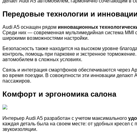
делает Audi A5 автомобилем, гармонично сочетающим в се
Передовые технологии и инноваци
Audi A5 оснащен рядом
инновационных технологическ
Среди них — современная мультимедийная система MMI с 
широкими возможностями настройки.
Безопасность также находится на высоком уровне благод
контроль, помощь при парковке и экстренное торможение
автомобилем в сложных условиях.
Связь и интеграция смартфонов обеспечиваются через App
во время поездки. В совокупности эти инновации делают
пассажиров.
Комфорт и эргономика салона
Интерьер Audi A5 разработан с учетом максимального
удо
каждая деталь была на своем месте: от удобных кресел с
звукоизоляции.