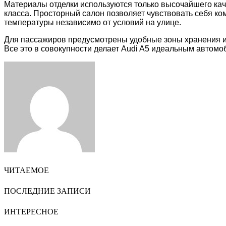
Материалы отделки используются только высочайшего ка
класса. Просторный салон позволяет чувствовать себя ко
температуры независимо от условий на улице.
Для пассажиров предусмотрены удобные зоны хранения 
Все это в совокупности делает Audi A5 идеальным автомоб
Facebook
Twitter
LinkedIn
Tumblr
Pinterest
Reddit
VKontakte
Odnoklassniki
Skype
WhatsApp
Telegram
Viber
Share
Print
via
Email
ЧИТАЕМОЕ
ПОСЛЕДНИЕ ЗАПИСИ
ИНТЕРЕСНОЕ