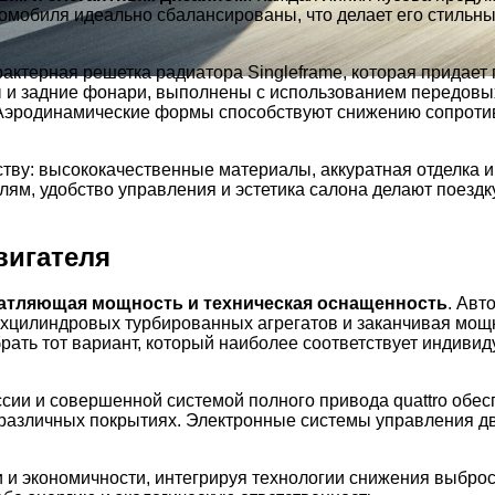
мобиля идеально сбалансированы, что делает его стильным
рактерная решетка радиатора Singleframe, которая придае
и задние фонари, выполнены с использованием передовых 
 Аэродинамические формы способствуют снижению сопротив
нству: высококачественные материалы, аккуратная отделк
лям, удобство управления и эстетика салона делают поезд
вигателя
атляющая мощность и техническая оснащенность
. Авт
ехцилиндровых турбированных агрегатов и заканчивая мо
рать тот вариант, который наиболее соответствует индиви
сии и совершенной системой полного привода quattro обес
 различных покрытиях. Электронные системы управления д
и и экономичности, интегрируя технологии снижения выбро